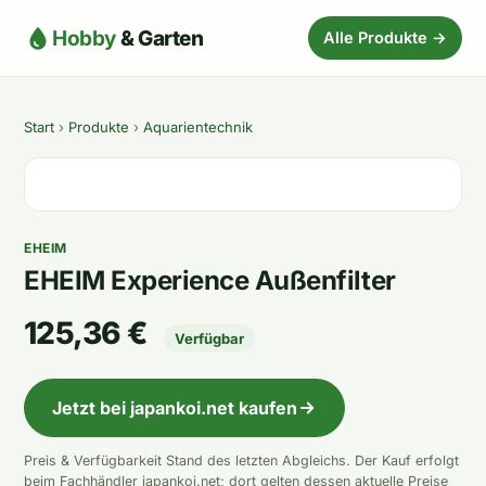
Hobby
& Garten
Alle Produkte →
Start
›
Produkte
›
Aquarientechnik
EHEIM
EHEIM Experience Außenfilter
125,36 €
Verfügbar
Jetzt bei japankoi.net kaufen
Preis & Verfügbarkeit Stand des letzten Abgleichs. Der Kauf erfolgt
beim Fachhändler japankoi.net; dort gelten dessen aktuelle Preise