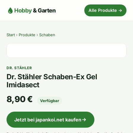
Hobby
& Garten
Alle Produkte →
Start
›
Produkte
›
Schaben
DR. STÄHLER
Dr. Stähler Schaben-Ex Gel
Imidasect
8,90 €
Verfügbar
Jetzt bei japankoi.net kaufen