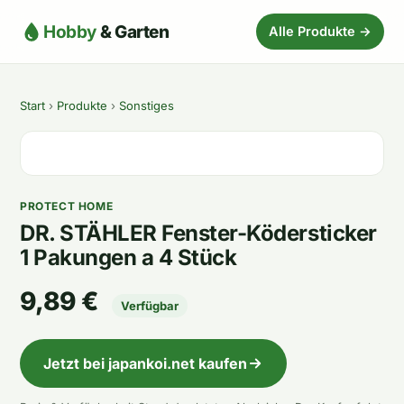
Hobby
& Garten
Alle Produkte →
Start
›
Produkte
›
Sonstiges
PROTECT HOME
DR. STÄHLER Fenster-Ködersticker
1 Pakungen a 4 Stück
9,89 €
Verfügbar
Jetzt bei japankoi.net kaufen