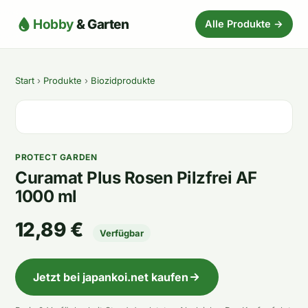
Hobby
& Garten
Alle Produkte →
Start
›
Produkte
›
Biozidprodukte
PROTECT GARDEN
Curamat Plus Rosen Pilzfrei AF
1000 ml
12,89 €
Verfügbar
Jetzt bei japankoi.net kaufen