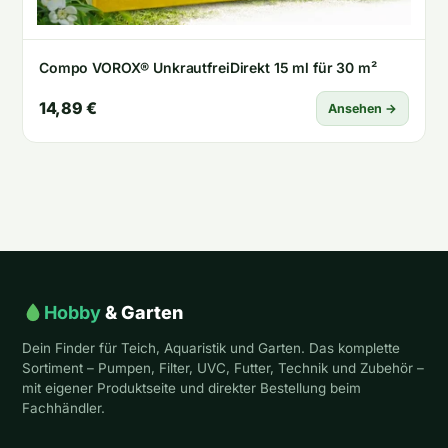
Compo VOROX® UnkrautfreiDirekt 15 ml für 30 m²
14,89 €
Ansehen →
Hobby
& Garten
Dein Finder für Teich, Aquaristik und Garten. Das komplette
Sortiment – Pumpen, Filter, UVC, Futter, Technik und Zubehör –
mit eigener Produktseite und direkter Bestellung beim
Fachhändler.