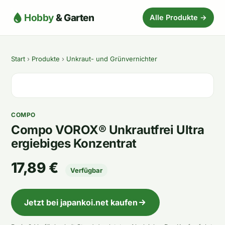
Hobby
& Garten
Alle Produkte →
Start
›
Produkte
›
Unkraut- und Grünvernichter
COMPO
Compo VOROX® Unkrautfrei Ultra
ergiebiges Konzentrat
17,89 €
Verfügbar
Jetzt bei japankoi.net kaufen