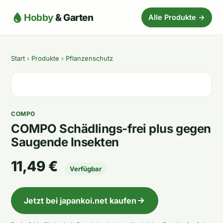
Hobby
& Garten
Alle Produkte →
Start
›
Produkte
›
Pflanzenschutz
COMPO
COMPO Schädlings-frei plus gegen
Saugende Insekten
11,49 €
Verfügbar
Jetzt bei japankoi.net kaufen