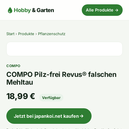
Hobby
& Garten
Alle Produkte →
Start
›
Produkte
›
Pflanzenschutz
COMPO
COMPO Pilz-frei Revus® falschen
Mehltau
18,99 €
Verfügbar
Jetzt bei japankoi.net kaufen