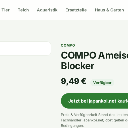
Tier
Teich
Aquaristik
Ersatzteile
Haus & Garten
COMPO
COMPO Ameise
Blocker
9,49 €
Verfügbar
Jetzt bei japankoi.net kau
Preis & Verfügbarkeit Stand des letzte
Fachhändler japankoi.net; dort gelten d
Bedingungen.