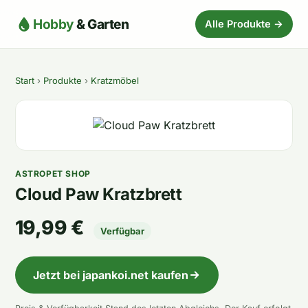
Hobby
& Garten
Alle Produkte →
Start
›
Produkte
›
Kratzmöbel
ASTROPET SHOP
Cloud Paw Kratzbrett
19,99 €
Verfügbar
Jetzt bei japankoi.net kaufen