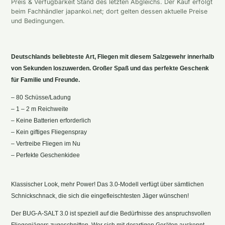
Preis & Verfügbarkeit Stand des letzten Abgleichs. Der Kauf erfolgt
beim Fachhändler japankoi.net; dort gelten dessen aktuelle Preise
und Bedingungen.
Deutschlands beliebteste Art, Fliegen mit diesem Salzgewehr innerhalb
von Sekunden loszuwerden. Großer Spaß und das perfekte Geschenk
für Familie und Freunde.
– 80 Schüsse/Ladung
– 1 – 2 m Reichweite
– Keine Batterien erforderlich
– Kein giftiges Fliegenspray
– Vertreibe Fliegen im Nu
– Perfekte Geschenkidee
Klassischer Look, mehr Power! Das 3.0-Modell verfügt über sämtlichen
Schnickschnack, die sich die eingefleischtesten Jäger wünschen!
Der BUG-A-SALT 3.0 ist speziell auf die Bedürfnisse des anspruchsvollen
Fliegenjägers zugeschnitten. Wer sich mit derartigen Geräten auskennt,