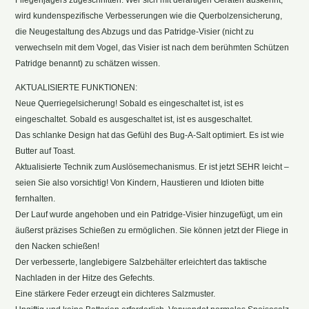
wird kundenspezifische Verbesserungen wie die Querbolzensicherung,
die Neugestaltung des Abzugs und das Patridge-Visier (nicht zu
verwechseln mit dem Vogel, das Visier ist nach dem berühmten Schützen
Patridge benannt) zu schätzen wissen.
AKTUALISIERTE FUNKTIONEN:
Neue Querriegelsicherung! Sobald es eingeschaltet ist, ist es
eingeschaltet. Sobald es ausgeschaltet ist, ist es ausgeschaltet.
Das schlanke Design hat das Gefühl des Bug-A-Salt optimiert. Es ist wie
Butter auf Toast.
Aktualisierte Technik zum Auslösemechanismus. Er ist jetzt SEHR leicht –
seien Sie also vorsichtig! Von Kindern, Haustieren und Idioten bitte
fernhalten.
Der Lauf wurde angehoben und ein Patridge-Visier hinzugefügt, um ein
äußerst präzises Schießen zu ermöglichen. Sie können jetzt der Fliege in
den Nacken schießen!
Der verbesserte, langlebigere Salzbehälter erleichtert das taktische
Nachladen in der Hitze des Gefechts.
Eine stärkere Feder erzeugt ein dichteres Salzmuster.