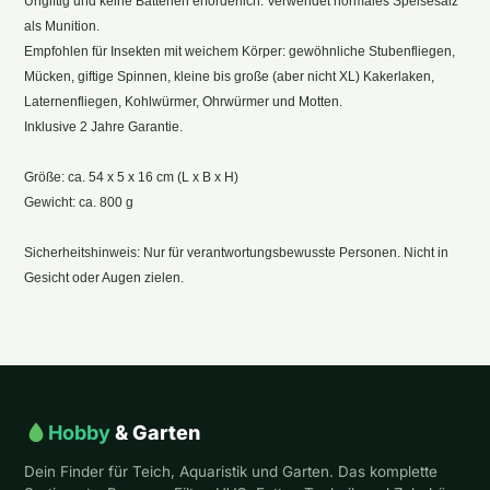
Ungiftig und keine Batterien erforderlich. Verwendet normales Speisesalz
als Munition.
Empfohlen für Insekten mit weichem Körper: gewöhnliche Stubenfliegen,
Mücken, giftige Spinnen, kleine bis große (aber nicht XL) Kakerlaken,
Laternenfliegen, Kohlwürmer, Ohrwürmer und Motten.
Inklusive 2 Jahre Garantie.
Größe: ca. 54 x 5 x 16 cm (L x B x H)
Gewicht: ca. 800 g
Sicherheitshinweis: Nur für verantwortungsbewusste Personen. Nicht in
Gesicht oder Augen zielen.
Hobby
& Garten
Dein Finder für Teich, Aquaristik und Garten. Das komplette