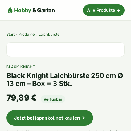
Hobby
& Garten
Alle Produkte →
Start
›
Produkte
›
Laichbürste
BLACK KNIGHT
Black Knight Laichbürste 250 cm Ø
13 cm – Box = 3 Stk.
79,89 €
Verfügbar
Jetzt bei japankoi.net kaufen