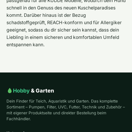
passgenau für alle KUDDE Modelle, wodurch dein Hund
schnell in den Genuss des neuen Kuschelparadises
kommt. Darüber hinaus ist der Bezug
schadstoffgeprüft, REACH-konform und für Allergiker
geeignet, sodass du dir sicher sein kannst, dass dein
Liebling in einem sicheren und komfortablen Umfeld
entspannen kann.
Hobby
& Garten
Dein Finder für Teich, Aquaristik und Garten. Das komplette
Sortiment – Pumpen, Filter, UVC, Futter, Technik und Zubehör –
mit eigener Produktseite und direkter Bestellung beim
Fachhändler.