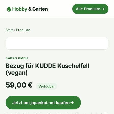
Hobby
& Garten
Alle Produkte →
Start
›
Produkte
SABRO GMBH
Bezug für KUDDE Kuschelfell
(vegan)
59,00 €
Verfügbar
Jetzt bei japankoi.net kaufen