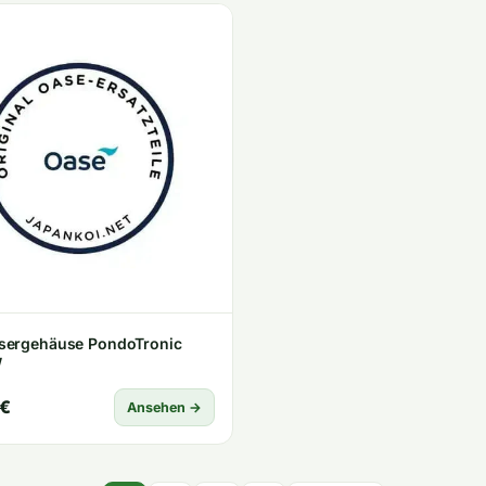
sergehäuse PondoTronic
W
 €
Ansehen →