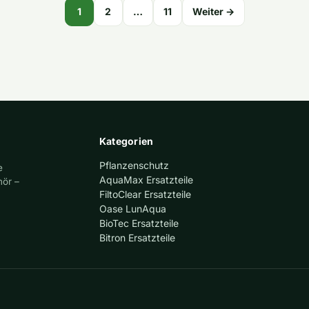
1
2
…
11
Weiter →
Kategorien
Pflanzenschutz
e
AquaMax Ersatzteile
hör –
FiltoClear Ersatzteile
Oase LunAqua
BioTec Ersatzteile
Bitron Ersatzteile