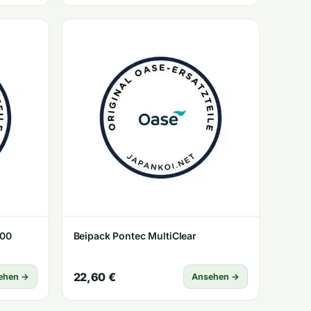
000
Beipack Pontec MultiClear
22,60 €
ehen →
Ansehen →