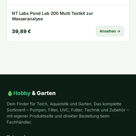
NT Labs Pond Lab 200 Multi Testkit zur
Wasseranalyse
39,89 €
Ansehen →
Hobby
& Garten
Dein Finder für Teich, Aquaristik und Garten. Das komplette
Sortiment – Pumpen, Filter, UVC, Futter, Technik und Zubehör –
mit eigener Produktseite und direkter Bestellung beim
Fachhändler.