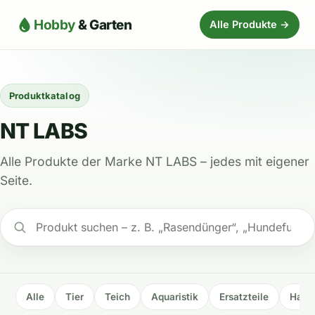
Hobby
& Garten
Alle Produkte →
Produktkatalog
NT LABS
Alle Produkte der Marke NT LABS – jedes mit eigener
Seite.
Alle
Tier
Teich
Aquaristik
Ersatzteile
Haus 