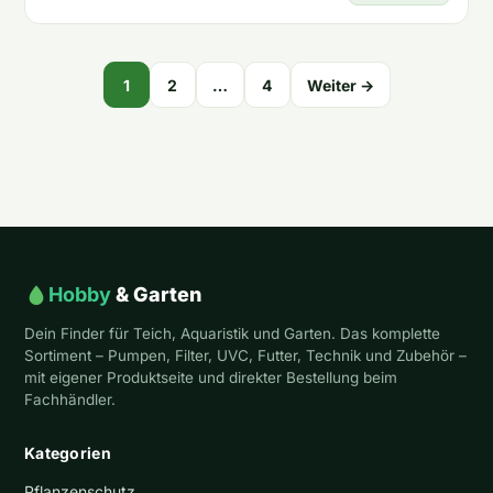
Seitennummerierung
1
2
…
4
Weiter →
der
Beiträge
Hobby
& Garten
Dein Finder für Teich, Aquaristik und Garten. Das komplette
Sortiment – Pumpen, Filter, UVC, Futter, Technik und Zubehör –
mit eigener Produktseite und direkter Bestellung beim
Fachhändler.
Kategorien
Pflanzenschutz