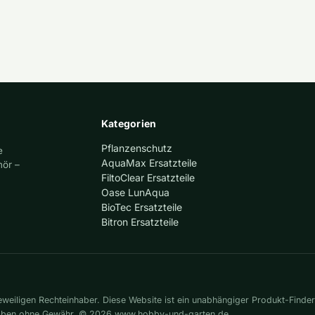
Kategorien
Pflanzenschutz
e
AquaMax Ersatzteile
hör –
FiltoClear Ersatzteile
Oase LunAqua
BioTec Ersatzteile
Bitron Ersatzteile
eiligen Rechteinhaber. Diese Website ist ein unabhängiger Produkt-Finder
gaben ohne Gewähr. © 2026 www.hobby-und-garten.de