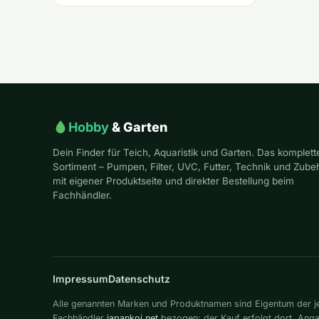
Hobby
& Garten
Dein Finder für Teich, Aquaristik und Garten. Das komplett
Sortiment – Pumpen, Filter, UVC, Futter, Technik und Zube
mit eigener Produktseite und direkter Bestellung beim
Fachhändler.
Impressum
Datenschutz
Alle genannten Marken und Produktnamen sind Eigentum der jew
Fachhändler
japankoi.net
bezogen; der Kauf erfolgt dort. An