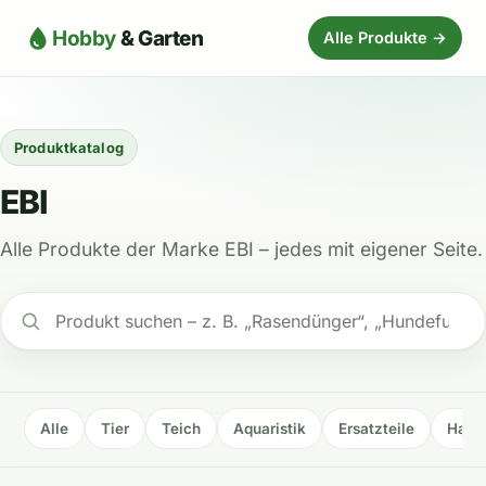
Hobby
& Garten
Alle Produkte →
Produktkatalog
EBI
Alle Produkte der Marke EBI – jedes mit eigener Seite.
Alle
Tier
Teich
Aquaristik
Ersatzteile
Haus 