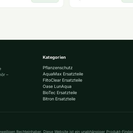
Kategorien
Pflanzenschutz
e
AquaMax Ersatzteile
hör –
FiltoClear Ersatzteile
Oase LunAqua
BioTec Ersatzteile
Bitron Ersatzteile
eiligen Rechteinhaber. Diese Website ist ein unabhängiger Produkt-Finder