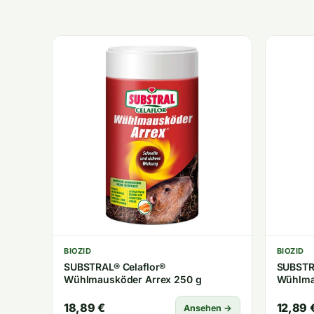
BIOZID
BIOZID
SUBSTRAL® Celaflor®
SUBSTR
Wühlmausköder Arrex 250 g
Wühlma
18,89 €
12,89 
Ansehen →