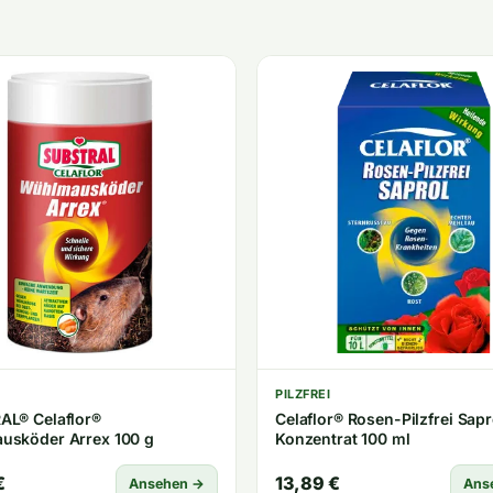
PILZFREI
AL® Celaflor®
Celaflor® Rosen-Pilzfrei Sapr
usköder Arrex 100 g
Konzentrat 100 ml
€
13,89 €
Ansehen →
Ans