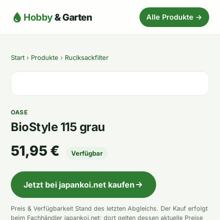
Hobby
& Garten
Alle Produkte →
Start
›
Produkte
›
Ruclksackfilter
OASE
BioStyle 115 grau
51,95 €
Verfügbar
Jetzt bei japankoi.net kaufen
Preis & Verfügbarkeit Stand des letzten Abgleichs. Der Kauf erfolgt
beim Fachhändler japankoi.net; dort gelten dessen aktuelle Preise