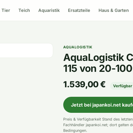
Tier
Teich
Aquaristik
Ersatzteile
Haus & Garten
AQUALOGISTIK
AquaLogistik C
115 von 20-100
1.539,00 €
Verfügbar
Jetzt bei japankoi.net kau
Preis & Verfügbarkeit Stand des letzte
Fachhändler japankoi.net; dort gelten d
Bedingungen.